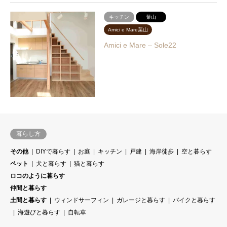
キッチン
葉山
Amici e Mare葉山
Amici e Mare – Sole22
暮らし方
その他
DIYで暮らす
お庭
キッチン
戸建
海岸徒歩
空と暮らす
ペット
犬と暮らす
猫と暮らす
ロコのように暮らす
仲間と暮らす
土間と暮らす
ウィンドサーフィン
ガレージと暮らす
バイクと暮らす
海遊びと暮らす
自転車