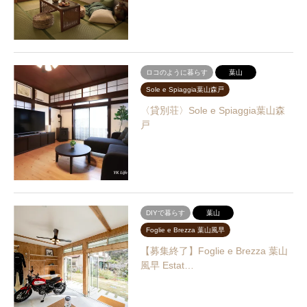
ロコのように暮らす
葉山
Sole e Spiaggia葉山森戸
〈貸別荘〉Sole e Spiaggia葉山森
戸
DIYで暮らす
葉山
Foglie e Brezza 葉山風早
【募集終了】Foglie e Brezza 葉山
風早 Estat…