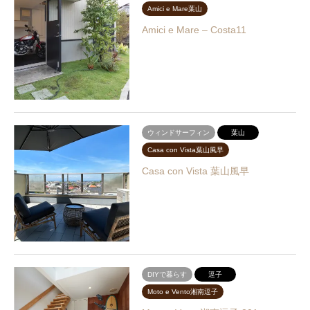
Amici e Mare葉山
Amici e Mare – Costa11
ウィンドサーフィン
葉山
Casa con Vista葉山風早
Casa con Vista 葉山風早
DIYで暮らす
逗子
Moto e Vento湘南逗子