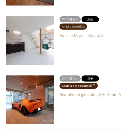
DIYで暮らす
葉山
Amici e Mare葉山
Amici e Mare – Costa12
DIYで暮らす
逗子
Scatola dei giocattoli逗子
Scatola dei giocattoli逗子 Room A