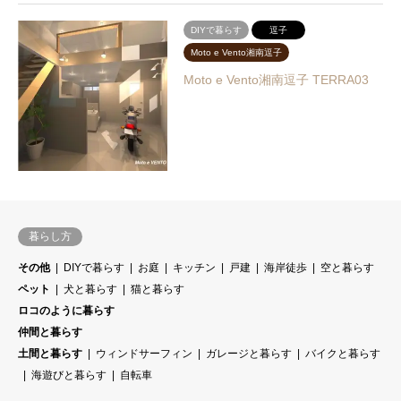
DIYで暮らす
逗子
Moto e Vento湘南逗子
Moto e Vento湘南逗子 TERRA03
暮らし方
その他
DIYで暮らす
お庭
キッチン
戸建
海岸徒歩
空と暮らす
ペット
犬と暮らす
猫と暮らす
ロコのように暮らす
仲間と暮らす
土間と暮らす
ウィンドサーフィン
ガレージと暮らす
バイクと暮らす
海遊びと暮らす
自転車