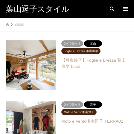
葉山逗子スタイル
検索
自転車
DIYで暮らす
葉山
Foglie e Brezza 葉山風早
【募集終了】Foglie e Brezza 葉山
風早 Estat…
DIYで暮らす
逗子
Moto e Vento湘南逗子
Moto e Vento湘南逗子 TERRA02