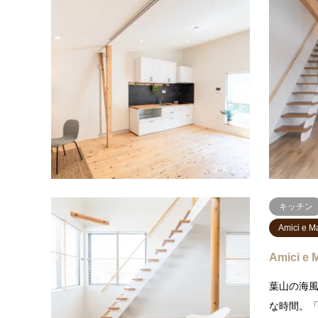
Moto e 
Moto e 
テーマは"
るお部屋
い空の下
のカフェ
キッチン
Amici e 
Amici e 
葉山の海
な時間。「Am