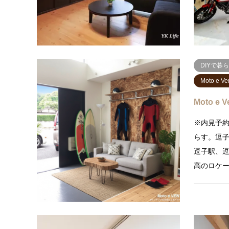
一棟貸）
DIYで暮
Moto e 
Moto e
※内見予
らす。逗
逗子駅、逗
高のロケ
DIYで暮