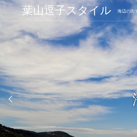
葉山逗子スタイル
海辺の街
