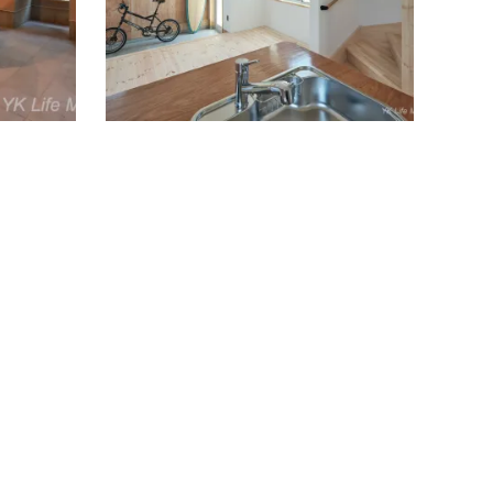
はおもちゃ箱をテーマにしたガレージハウ
街ビレッ
ス賃貸です。「あなたの夢を叶える…
ッザ）
続きを読む