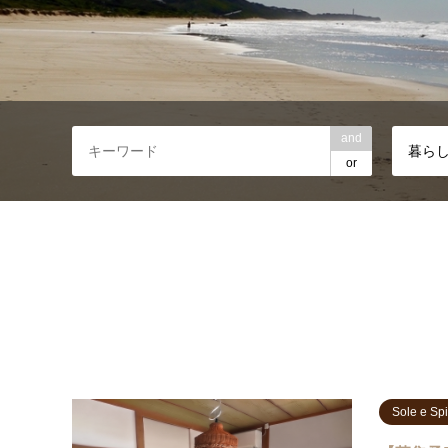
and
暮ら
or
Sole e 