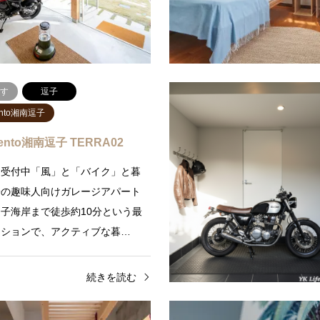
て暮らす葉山の家”お部屋名はEsta
です。地元民（ロコ）が…
ターテ）Estate（エスターテ）
続きを読む
続
らす
逗子
Vento湘南逗子
 Vento湘南逗子 TERRA02
約受付中「風」と「バイク」と暮
子の趣味人向けガレージアパート
子海岸まで徒歩約10分という最
ーションで、アクティブな暮…
続きを読む
らす
逗子
キッチン
葉山