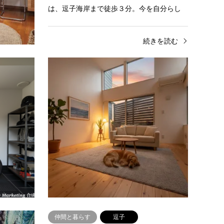
te（エス
は、逗子海岸まで徒歩３分。今を自分らし
はイ…
く生きる女性の毎日が、さらに鮮やか…
きを読む
続きを読む
DIYで暮らす
逗子
ウィ
Moto e Vento湘南逗子
Amici
Moto e Vento湘南逗子 101
Amici
趣味と海街ライフを叶える、特別な土間空
空と友達
間逗子駅、逗子海岸まで徒歩約10分という
と友達
最高のロケーションで、アクティブな暮ら
の豊か
しを叶えるおしゃれなお部屋。遊び…
デザイ
続きを読む
仲間と暮らす
逗子