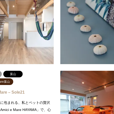
Vento湘南逗子
Amici e Mare葉山
Vento湘南逗子 203
Amici e Mare – Sole23
キッチン” 美味しい暮らしが始ま
光と風が彩る、海辺のデザイナー
週末の朝、窓から差し込む光と青
トで私らしい暮らし海風感じる、
で、キッチンに立つ。まるで湘南
山暮らしを「Amici e Mare HA
みたいに、無垢材の温もり…
森戸海岸まで徒歩9分。湘南の自
続きを読む
続
葉山
Mare葉山
Mare – Sole21
風に包まれる、私とペットの贅沢
ici e Mare HAYAMA」で、心