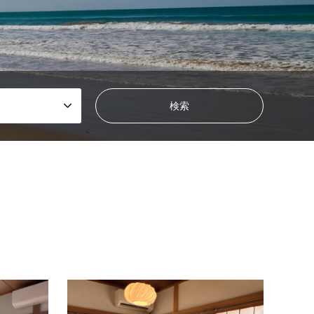
お庭
葉山
キッ
Sole e Spiaggia葉山元町
Sole