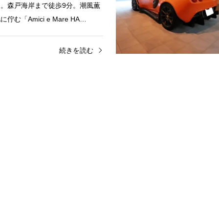
。森戸海岸まで徒歩9分。潮風薫
む「Amici e Mare HA…
続きを読む
サーフィン
葉山
n Vista葉山風早
n Vista 葉山風早
相模湾・富士山を眺めて暮らす葉
山の街、相模湾、富士山の景色と
5日仙元山沿いの高台に立つ、3階
て。間取りは、2LDK＋ル…
続きを読む