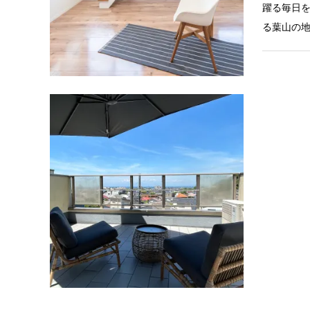
躍る毎日を
る葉山の地に佇
ウィンド
Casa co
Casa co
テーマは 
山の家葉
暮らす36
建ての戸建