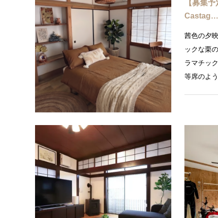
【募集予定】
Castag
茜色の夕
ックな栗
ラマチッ
等席のよ
ロコのよ
Sole e 
〈貸別荘〉S
葉山の人気
「暮らす
た特別な