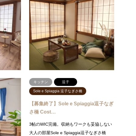
【募集予定】Sole e Spiaggia葉山元町
【募集予
Rosa（櫻…
Giun
葉山の山桜を眺める空間優しい色合いのサ
い草の
クラ無垢フローリングが広がる、東向きの
窓外で
明るいお部屋です。大きな窓からは葉山の
抜ける
美しい山桜の山並みを一望でき、清…
の空間
続きを読む
キッチン
逗子
Sole e Spiaggia 逗子なぎさ橋
za 葉山風
【募集終了】Sole e Spiaggia逗子なぎ
さ橋 Cost…
】内見予約受
3帖のWIC完備。収納もワークも妥協しない
四季を感じ
大人の部屋Sole e Spiaggia逗子なぎさ橋