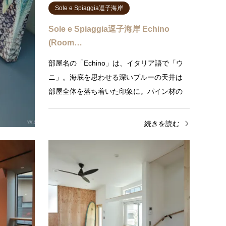
Sole e Spiaggia逗子海岸
Sole e Spiaggia逗子海岸 Echino
(Room…
ズアパー
部屋名の「Echino」は、イタリア語で「ウ
憧れの葉
ニ」。海底を思わせる深いブルーの天井は
YAMA」で。
部屋全体を落ち着いた印象に。パイン材の
然に…
無垢床は、一年中素足で木の温もり…
きを読む
続きを読む
DIYで暮らす
逗子
お
Scatola dei giocattoli逗子
Fogl
Scatola dei giocattoli逗子 Room A
Fogl
テーマは「おもちゃ箱」Scatola dei
コンセ
Giocattoli逗子(スカトラ デイ ジョカットリ)
らす葉