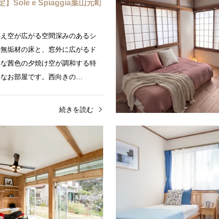
Sole e Spiaggia葉山元町
…
映え空が広がる空間深みのあるシ
の無垢材の床と、窓外に広がるド
クな茜色の夕焼け空が調和する特
うなお部屋です。西向きの…
続きを読む
うに暮らす
葉山
DIYで暮らす
葉山
Spiaggia葉山森戸
Foglie e Brezza 葉山風早
ole e Spiaggia葉山森戸
【募集終了】Foglie e Brez
早 Estat…
ビーチ、森戸海岸まで徒歩5分！
【2026年5月29日内見START
ように旅する」をコンセプトにし
付中コンセプトは”海街の爽風で
貸別荘（バケーションレンタル・