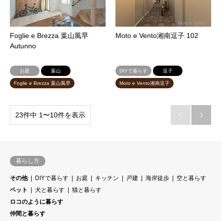
Foglie e Brezza 葉山風早
Moto e Vento湘南逗子 102
Autunno
お庭
葉山
DIYで暮らす
逗子
Foglie e Brezza 葉山風早
Moto e Vento湘南逗子
23件中 1〜10件を表示


暮らし方
その他
DIYで暮らす
お庭
キッチン
戸建
海岸徒歩
空と暮らす
ペット
犬と暮らす
猫と暮らす
ロコのように暮らす
仲間と暮らす