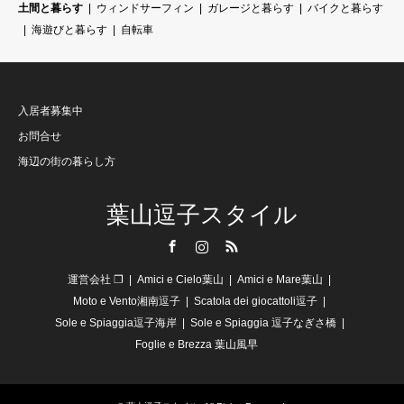
土間と暮らす
ウィンドサーフィン
ガレージと暮らす
バイクと暮らす
海遊びと暮らす
自転車
入居者募集中
お問合せ
海辺の街の暮らし方
葉山逗子スタイル
Facebook
Instagram
RSS
運営会社 ❐
Amici e Cielo葉山
Amici e Mare葉山
Moto e Vento湘南逗子
Scatola dei giocattoli逗子
Sole e Spiaggia逗子海岸
Sole e Spiaggia 逗子なぎさ橋
Foglie e Brezza 葉山風早