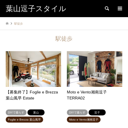
葉山逗子スタイル
検索
駅徒歩
駅徒歩
【募集終了】Foglie e Brezza
Moto e Vento湘南逗子
葉山風早 Estate
TERRA02
DIYで暮らす
葉山
DIYで暮らす
逗子
Foglie e Brezza 葉山風早
Moto e Vento湘南逗子