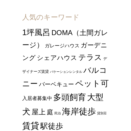
人気のキーワード
1坪風呂
DOMA（土間ガレ
ージ）
ガーデニ
ガレージハウス
テラス
ング
シェアハウス
デ
バルコ
ザイナーズ賃貸
バケーションレンタル
ペット可
ニー
バーベキュー
多頭飼育
大型
入居者募集中
海岸徒歩
犬
屋上
庭
民泊
貸別荘
賃貸
駅徒歩