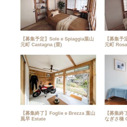
【募集予定】Sole e Spiaggia葉山
【募集予定】S
元町 Castagna (栗)
元町 Ros
【募集終了】Foglie e Brezza 葉山
【募集終了】S
風早 Estate
なぎさ橋 