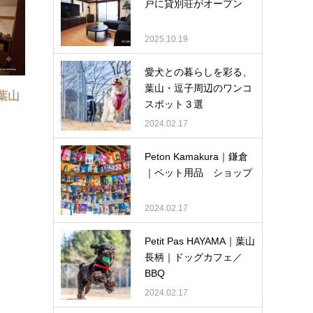
戸に貸別荘がオープン
2025.10.19
愛犬との暮らしを彩る、
葉山・逗子周辺のワンコ
a葉山
スポット３選
2024.02.17
Peton Kamakura｜鎌倉
｜ペット用品 ショップ
2024.02.17
Petit Pas HAYAMA｜葉山
長柄｜ドッグカフェ／
BBQ
2024.02.17