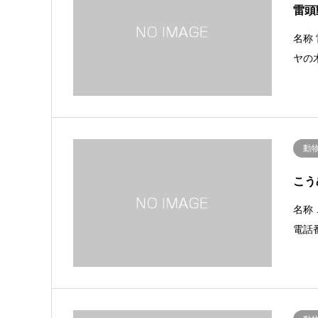
雷頭
名称 
ヤの木
動
こう
名称 
電話番