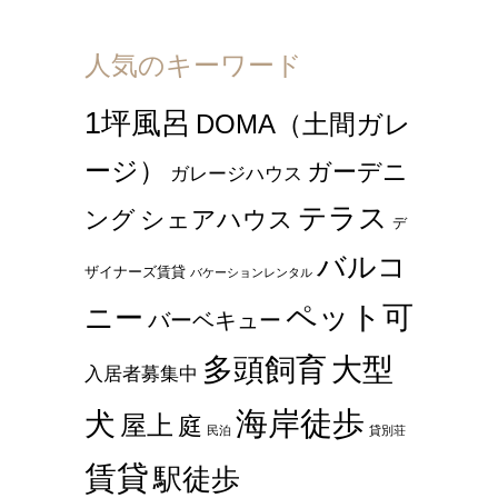
人気のキーワード
1坪風呂
DOMA（土間ガレ
ージ）
ガーデニ
ガレージハウス
テラス
ング
シェアハウス
デ
バルコ
ザイナーズ賃貸
バケーションレンタル
ペット可
ニー
バーベキュー
多頭飼育
大型
入居者募集中
海岸徒歩
犬
屋上
庭
民泊
貸別荘
賃貸
駅徒歩