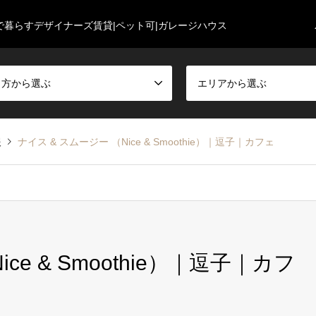
で暮らすデザイナーズ賃貸|ペット可|ガレージハウス
し方から選ぶ
エリアから選ぶ
報
ナイス & スムージー （Nice & Smoothie）｜逗子｜カフェ
ce & Smoothie）｜逗子｜カフ