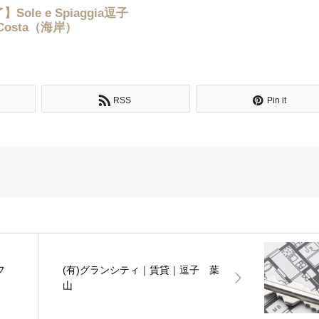
ole e Spiaggia逗子
Costa（海岸）
RSS
Pin it
フ
(有)グランシティ｜賃貸｜逗子 葉
山