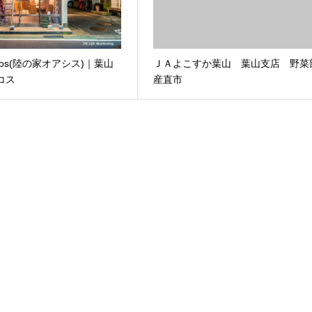
Tacos(陸の家オアシス)｜葉山
ＪＡよこすか葉山 葉山支店 野菜
タコス
産直市