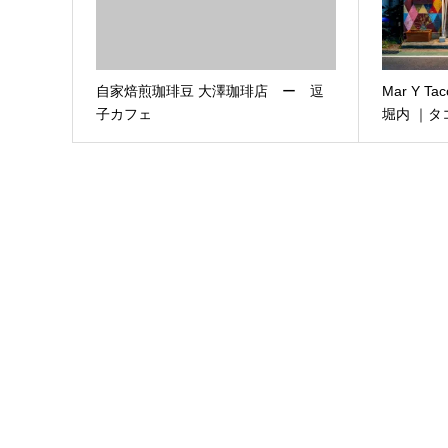
自家焙煎珈琲豆 ​​​大澤珈琲店 ー 逗
Mar Y 
子カフェ
堀内 ｜