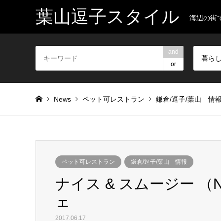
葉山逗子スタイル
海辺の街
and
暮ら
or
News
ペット可レストラン
鎌倉/逗子/葉山 情
ペット可レストラン
鎌倉/逗子/葉山 情報
ナイス & スムージー （Ni
ェ
2017.06.17