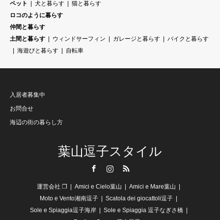
ペット
犬と暮らす
猫と暮らす
ロコのように暮らす
仲間と暮らす
土間と暮らす
ウィンドサーフィン
ガレージと暮らす
バイクと暮らす
海遊びと暮らす
自転車
入居者募集中
お問合せ
海辺の街の暮らし方
葉山逗子スタイル
Facebook
Instagram
RSS
運営会社 ❐
Amici e Cielo葉山
Amici e Mare葉山
Moto e Vento湘南逗子
Scatola dei giocattoli逗子
Sole e Spiaggia逗子海岸
Sole e Spiaggia 逗子なぎさ橋