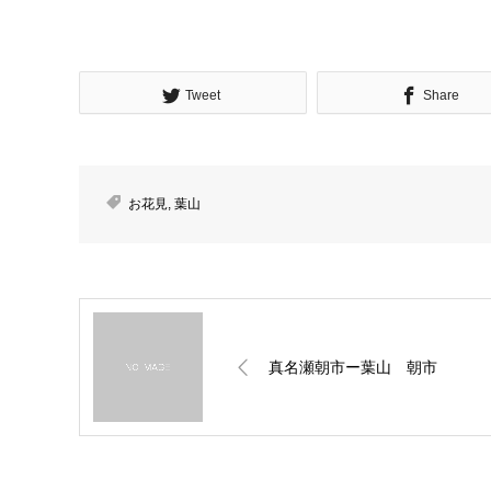
Tweet
Share
お花見
,
葉山
真名瀬朝市ー葉山 朝市