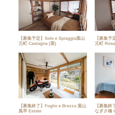
【募集予定】Sole e Spiaggia葉山
【募集予定】S
元町 Castagna (栗)
元町 Ros
【募集終了】Foglie e Brezza 葉山
【募集終了】S
風早 Estate
なぎさ橋 