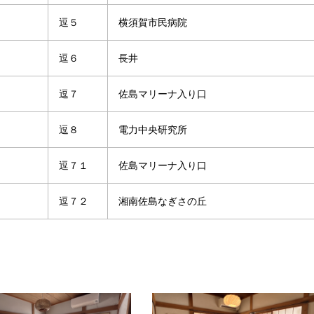
逗５
横須賀市民病院
逗６
長井
逗７
佐島マリーナ入り口
逗８
電力中央研究所
逗７１
佐島マリーナ入り口
逗７２
湘南佐島なぎさの丘