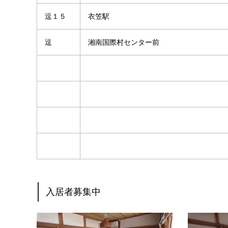
逗１５
衣笠駅
逗
湘南国際村センター前
入居者募集中