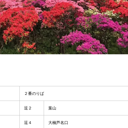
２番のりば
逗２
葉山
逗４
大楠芦名口