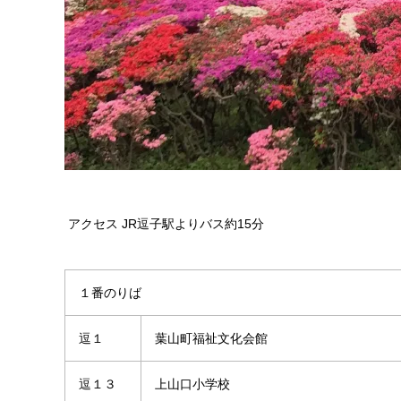
アクセス JR逗子駅よりバス約15分
１番のりば
逗１
葉山町福祉文化会館
逗１３
上山口小学校