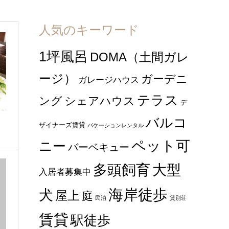
人気のキーワード
1坪風呂
DOMA（土間ガレ
ージ）
ガーデニ
ガレージハウス
テラス
ング
シェアハウス
デ
バルコ
ザイナーズ賃貸
バケーションレンタル
ペット可
ニー
バーベキュー
多頭飼育
大型
入居者募集中
海岸徒歩
犬
屋上
庭
民泊
貸別荘
賃貸
駅徒歩