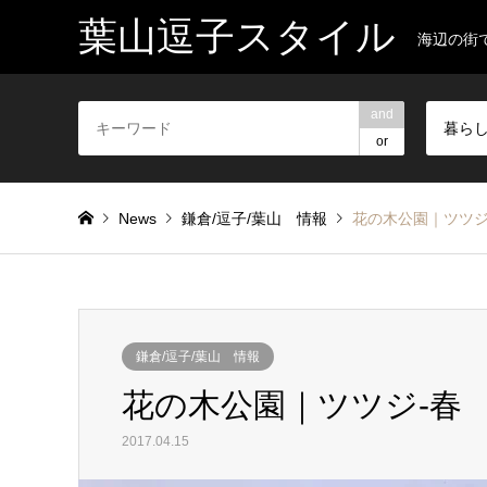
葉山逗子スタイル
海辺の街
and
暮ら
or
News
鎌倉/逗子/葉山 情報
花の木公園｜ツツジ
鎌倉/逗子/葉山 情報
花の木公園｜ツツジ‐春
2017.04.15