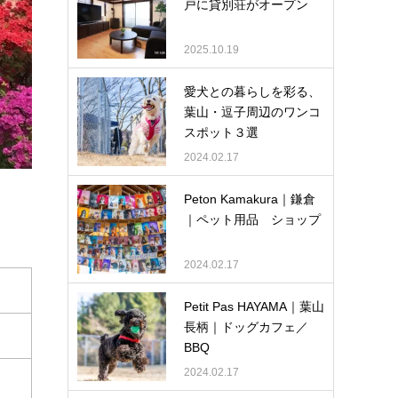
戸に貸別荘がオープン
2025.10.19
愛犬との暮らしを彩る、
葉山・逗子周辺のワンコ
スポット３選
2024.02.17
Peton Kamakura｜鎌倉
｜ペット用品 ショップ
2024.02.17
Petit Pas HAYAMA｜葉山
長柄｜ドッグカフェ／
BBQ
2024.02.17