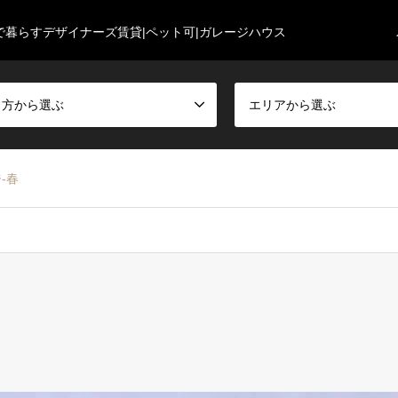
で暮らすデザイナーズ賃貸|ペット可|ガレージハウス
し方から選ぶ
エリアから選ぶ
‐春