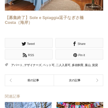
【募集終了】Sole e Spiaggia逗子なぎさ橋
Costa（海岸）
Tweet
Share
RSS
Pin it
アパート
,
デザイナーズ
,
ペット可
,
二人入居可
,
多頭飼育
,
葉山
,
賃貸
関連記事