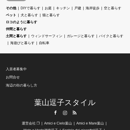
その他
DIYで暮らす
お庭
キッチン
戸建
海岸徒歩
空と暮らす
ペット
犬と暮らす
猫と暮らす
ロコのように暮らす
仲間と暮らす
土間と暮らす
ウィンドサーフィン
ガレージと暮らす
バイクと暮らす
海遊びと暮らす
自転車
入居者募集中
お問合せ
海辺の街の暮らし方
葉山逗子スタイル
Facebook
Instagram
RSS
運営会社 ❐
Amici e Cielo葉山
Amici e Mare葉山