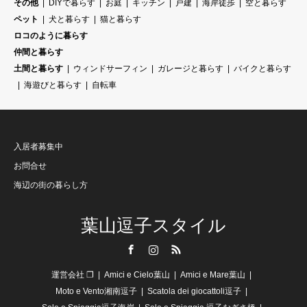
その他
DIYで暮らす
お庭
キッチン
戸建
海岸徒歩
空と暮らす
ペット
犬と暮らす
猫と暮らす
ロコのように暮らす
仲間と暮らす
土間と暮らす
ウィンドサーフィン
ガレージと暮らす
バイクと暮らす
海遊びと暮らす
自転車
入居者募集中
お問合せ
海辺の街の暮らし方
葉山逗子スタイル
Facebook
Instagram
RSS
運営会社 ❐
Amici e Cielo葉山
Amici e Mare葉山
Moto e Vento湘南逗子
Scatola dei giocattoli逗子