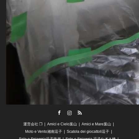
Facebook
Instagram
RSS
運営会社 ❐
Amici e Cielo葉山
Amici e Mare葉山
Moto e Vento湘南逗子
Scatola dei giocattoli逗子