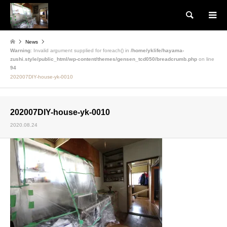
検索
News
Warning
: Invalid argument supplied for foreach() in
/home/yklife/hayama-
zushi.style/public_html/wp-content/themes/gensen_tcd050/breadcrumb.php
on line
94
202007DIY-house-yk-0010
202007DIY-house-yk-0010
2020.08.24