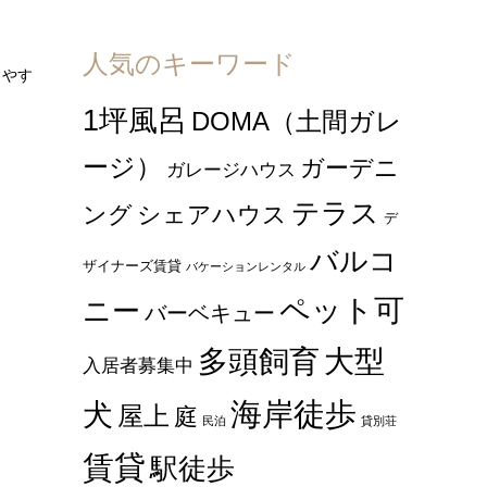
人気のキーワード
きやす
1坪風呂
DOMA（土間ガレ
ージ）
ガーデニ
ガレージハウス
テラス
ング
シェアハウス
デ
バルコ
ザイナーズ賃貸
バケーションレンタル
ペット可
ニー
バーベキュー
多頭飼育
大型
入居者募集中
海岸徒歩
犬
屋上
庭
民泊
貸別荘
賃貸
駅徒歩