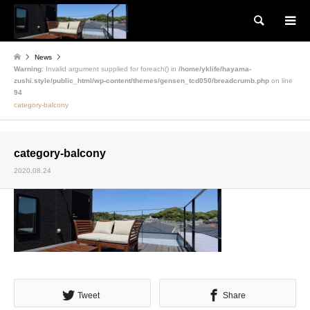
検索
News
Warning
: Invalid argument supplied for foreach() in
/home/yklife/hayama-
zushi.style/public_html/wp-content/themes/gensen_tcd050/breadcrumb.php
on line
94
category-balcony
category-balcony
2020.08.24
Tweet
Share