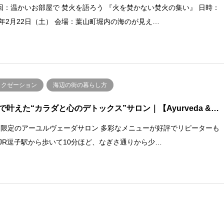
回：温かいお部屋で 焚火を語ろう 『火を焚かない焚火の集い』 日時：
20年2月22日（土） 会場：葉山町堀内の海のが見え…
ラクゼーション
海辺の街の暮らし方
で叶えた“カラダと心のデトックス”サロン｜【Ayurveda &…
日限定のアーユルヴェーダサロン 多彩なメニューが好評でリピーターも
 JR逗子駅から歩いて10分ほど、なぎさ通りから少…