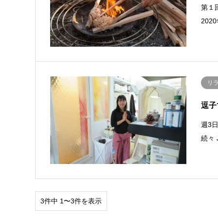
第１
20
リ
逗子
週3
続々
3件中 1〜3件を表示