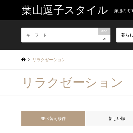
葉山逗子スタイル
海辺の街
and
暮ら
or
リラクゼーション
リラクゼーション
並べ替え条件
新しい順