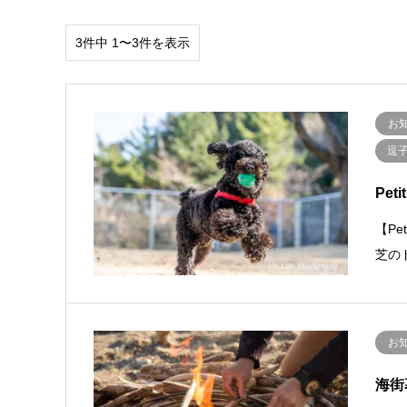
3件中 1〜3件を表示
お
逗子
Pe
【Pe
芝の
お
海街