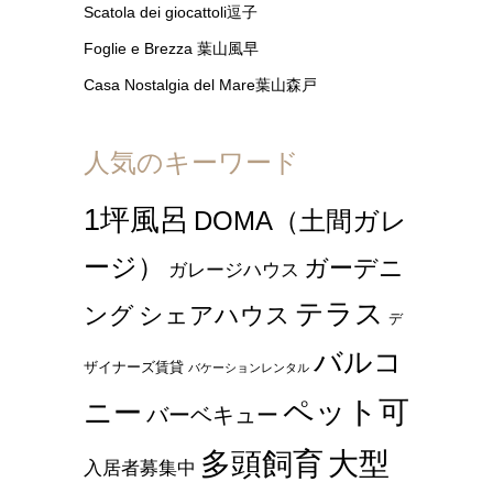
Scatola dei giocattoli逗子
Foglie e Brezza 葉山風早
Casa Nostalgia del Mare葉山森戸
人気のキーワード
1坪風呂
DOMA（土間ガレ
ージ）
ガーデニ
ガレージハウス
テラス
ング
シェアハウス
デ
バルコ
ザイナーズ賃貸
バケーションレンタル
ペット可
ニー
バーベキュー
多頭飼育
大型
入居者募集中