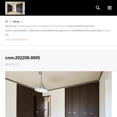
検索
News
Warning
: Invalid argument supplied for foreach() in
/home/yklife/hayama-
zushi.style/public_html/wp-content/themes/gensen_tcd050/breadcrumb.php
on line
94
cnm-202209-0005
cnm-202209-0005
2022.10.17