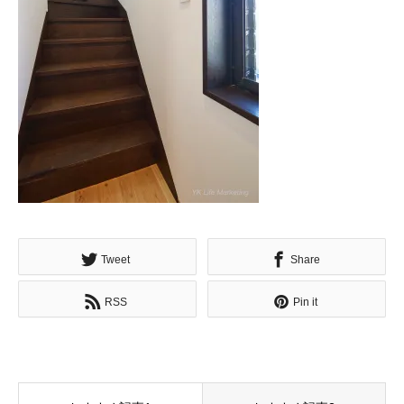
Tweet
Share
RSS
Pin it