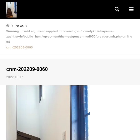
検索
News
Warning
: Invalid argument supplied for foreach() in
/home/yklife/hayama-
zushi.style/public_html/wp-content/themes/gensen_tcd050/breadcrumb.php
on line
94
cnm-202209-0060
cnm-202209-0060
2022.10.17