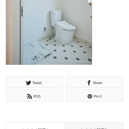
Tweet
Share
RSS
Pin it