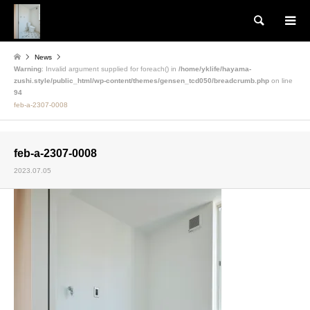
検索
News
Warning
: Invalid argument supplied for foreach() in
/home/yklife/hayama-
zushi.style/public_html/wp-content/themes/gensen_tcd050/breadcrumb.php
on line
94
feb-a-2307-0008
feb-a-2307-0008
2023.07.05