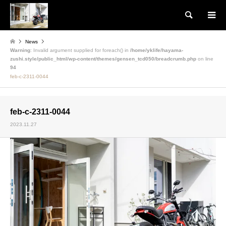
検索
News
Warning
: Invalid argument supplied for foreach() in
/home/yklife/hayama-
zushi.style/public_html/wp-content/themes/gensen_tcd050/breadcrumb.php
on line
94
feb-c-2311-0044
feb-c-2311-0044
2023.11.27