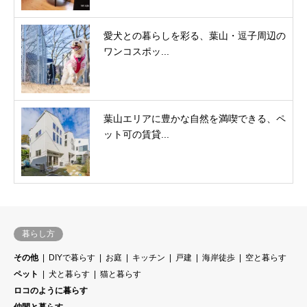
愛犬との暮らしを彩る、葉山・逗子周辺の
ワンコスポッ...
葉山エリアに豊かな自然を満喫できる、ペ
ット可の賃貸...
暮らし方
その他
DIYで暮らす
お庭
キッチン
戸建
海岸徒歩
空と暮らす
ペット
犬と暮らす
猫と暮らす
ロコのように暮らす