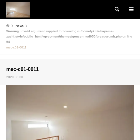
検索
News
Warning
: Invalid argument supplied for foreach() in
/home/yklife/hayama-
zushi.style/public_html/wp-content/themes/gensen_tcd050/breadcrumb.php
on line
94
mec-c01-0011
mec-c01-0011
2020.08.30