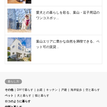
愛犬との暮らしを彩る、葉山・逗子周辺の
ワンコスポッ...
葉山エリアに豊かな自然を満喫できる、ペ
ット可の賃貸...
暮らし方
その他
DIYで暮らす
お庭
キッチン
戸建
海岸徒歩
空と暮らす
ペット
犬と暮らす
猫と暮らす
ロコのように暮らす