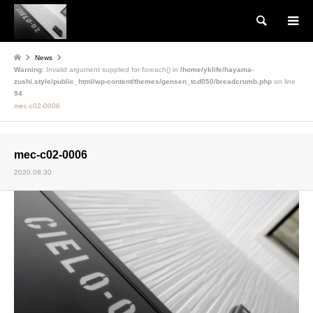
検索
News
Warning
: Invalid argument supplied for foreach() in
/home/yklife/hayama-
zushi.style/public_html/wp-content/themes/gensen_tcd050/breadcrumb.php
on line
94
mec-c02-0006
mec-c02-0006
2020.08.30