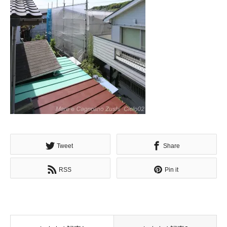
Tweet
Share
RSS
Pin it