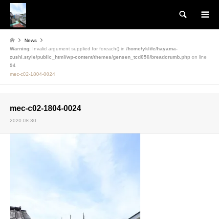
検索
News
Warning
: Invalid argument supplied for foreach() in
/home/yklife/hayama-
zushi.style/public_html/wp-content/themes/gensen_tcd050/breadcrumb.php
on line
94
mec-c02-1804-0024
mec-c02-1804-0024
2020.08.30