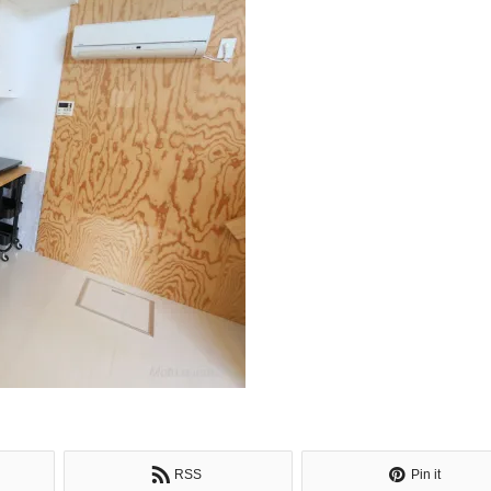
RSS
Pin it