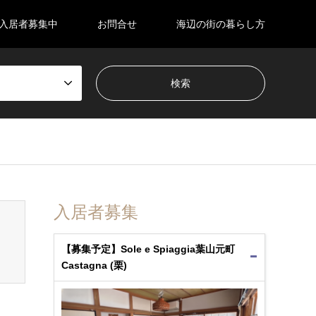
入居者募集中
お問合せ
海辺の街の暮らし方
en_tcd050/breadcrumb.php
on line
94
入居者募集
【募集予定】Sole e Spiaggia葉山元町
Castagna (栗)