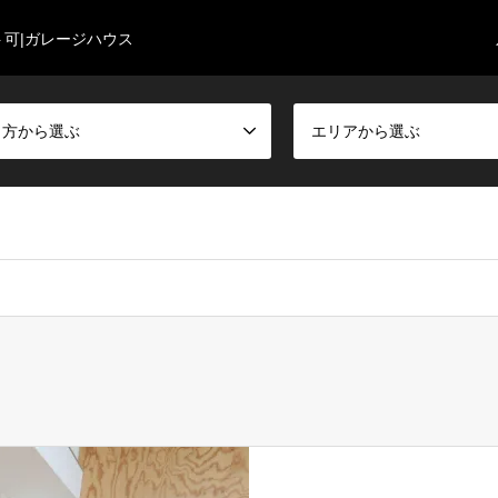
ト可|ガレージハウス
し方から選ぶ
エリアから選ぶ
yklife/hayama-zushi.style/public_html/wp-content/themes/gens