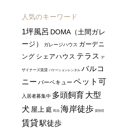
人気のキーワード
1坪風呂
DOMA（土間ガレ
ージ）
ガーデニ
ガレージハウス
テラス
ング
シェアハウス
デ
バルコ
ザイナーズ賃貸
バケーションレンタル
ペット可
ニー
バーベキュー
多頭飼育
大型
入居者募集中
海岸徒歩
犬
屋上
庭
民泊
貸別荘
賃貸
駅徒歩