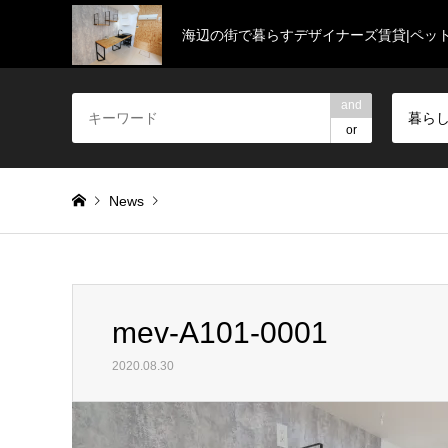
海辺の街で暮らすデザイナーズ賃貸|ペッ
and
暮ら
or
News
Warning
: Invalid argument supplied for foreach() in
/home/
mev-A101-0001
mev-A101-0001
2020.08.30