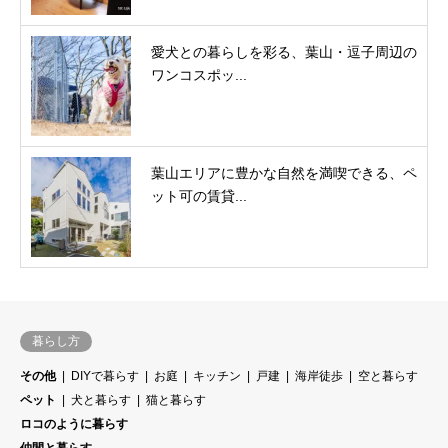
愛犬との暮らしを彩る、葉山・逗子周辺の
ワンコスポッ...
葉山エリアに豊かな自然を満喫できる、ペ
ット可の賃貸...
暮らし方
その他
DIYで暮らす
お庭
キッチン
戸建
海岸徒歩
空と暮らす
ペット
犬と暮らす
猫と暮らす
ロコのように暮らす