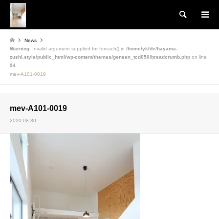
検索
News
Warning
: Invalid argument supplied for foreach() in
/home/yklife/hayama-
zushi.style/public_html/wp-content/themes/gensen_tcd050/breadcrumb.php
on line
94
mev-A101-0019
mev-A101-0019
2020.08.30