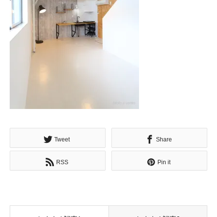
Tweet
Share
RSS
Pin it