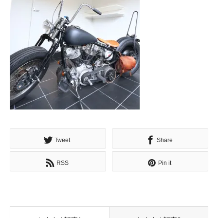
Tweet
Share
RSS
Pin it