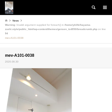
検索
News
Warning
: Invalid argument supplied for foreach() in
/home/yklife/hayama-
zushi.style/public_html/wp-content/themes/gensen_tcd050/breadcrumb.php
on line
94
mev-A101-0038
mev-A101-0038
2020.08.30