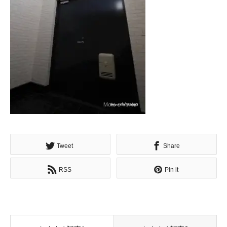
Tweet
Share
RSS
Pin it