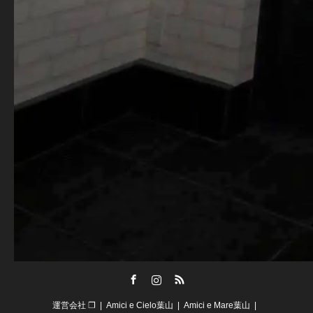
Facebook
Instagram
RSS
運営会社 ❐
Amici e Cielo葉山
Amici e Mare葉山