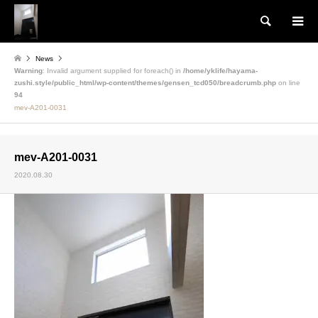
検索
News
Warning
: Invalid argument supplied for foreach() in
/home/yklife/hayama-
zushi.style/public_html/wp-content/themes/gensen_tcd050/breadcrumb.php
on line
94
mev-A201-0031
mev-A201-0031
2020.08.30