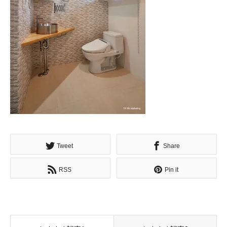
Tweet
Share
RSS
Pin it