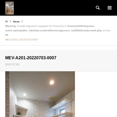
検索
News
Warning
: Invalid argument supplied for foreach() in
/home/yklife/hayama-
zushi.style/public_html/wp-content/themes/gensen_tcd050/breadcrumb.php
on line
94
MEV-A201-20220703-0007
MEV-A201-20220703-0007
2022.07.03