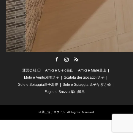
Facebook
Instagram
RSS
運営会社 ❐
Amici e Cielo葉山
Amici e Mare葉山
Moto e Vento湘南逗子
Scatola dei giocattoli逗子
Sole e Spiaggia逗子海岸
Sole e Spiaggia 逗子なぎさ橋
Foglie e Brezza 葉山風早
©
葉山逗子スタイル
. All Rights Reserved.