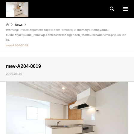
検索
News
Warning
: Invalid argument supplied for foreach() in
/home/yklife/hayama-
zushi.style/public_html/wp-content/themes/gensen_tcd050/breadcrumb.php
on line
94
mev-A204-0019
mev-A204-0019
2020.08.30