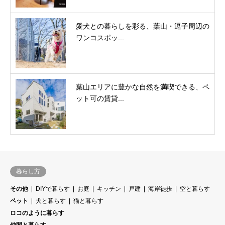
愛犬との暮らしを彩る、葉山・逗子周辺の
ワンコスポッ...
葉山エリアに豊かな自然を満喫できる、ペ
ット可の賃貸...
暮らし方
その他
DIYで暮らす
お庭
キッチン
戸建
海岸徒歩
空と暮らす
ペット
犬と暮らす
猫と暮らす
ロコのように暮らす