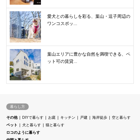
愛犬との暮らしを彩る、葉山・逗子周辺の
ワンコスポッ...
葉山エリアに豊かな自然を満喫できる、ペ
ット可の賃貸...
暮らし方
その他
DIYで暮らす
お庭
キッチン
戸建
海岸徒歩
空と暮らす
ペット
犬と暮らす
猫と暮らす
ロコのように暮らす