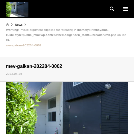
検索
News
Warning
: Invalid argument supplied for foreach() in
/home/yklife/hayama-
zushi.style/public_html/wp-content/themes/gensen_tcd050/breadcrumb.php
on line
94
mev-gaikan-202204-0002
mev-gaikan-202204-0002
2022.04.25