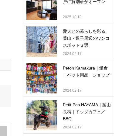
戸に貸別荘がオープン
2025.10.19
愛犬との暮らしを彩る、
葉山・逗子周辺のワンコ
スポット３選
2024.02.17
Peton Kamakura｜鎌倉
｜ペット用品 ショップ
2024.02.17
Petit Pas HAYAMA｜葉山
長柄｜ドッグカフェ／
BBQ
2024.02.17