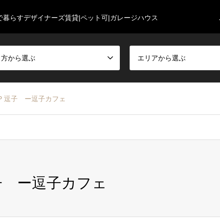
で暮らすデザイナーズ賃貸|ペット可|ガレージハウス
し方から選ぶ
エリアから選ぶ
HOP 逗子 ー逗子カフェ
 逗子 ー逗子カフェ