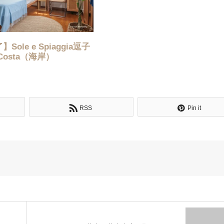
ole e Spiaggia逗子
Costa（海岸）
RSS
Pin it