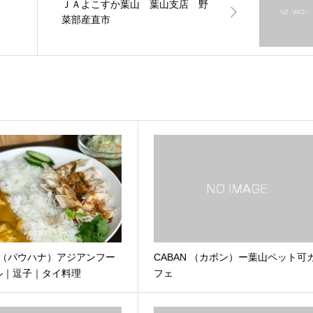
ー
ＪＡよこすか葉山 葉山支店 野
菜部産直市
ana（パウハナ）アジアンフー
CABAN （カボン）ー葉山ペット可
ル｜逗子｜タイ料理
フェ