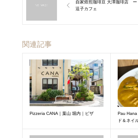
自家焙煎珈琲豆 ​​​大澤珈琲店 
逗子カフェ
関連記事
Pizzeria CANA｜葉山 堀内｜ピザ
Pau H
ド＆ネイ