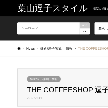
葉山逗子スタイル
海辺の街
and
暮ら
or
News
鎌倉/逗子/葉山 情報
THE COFFEES
鎌倉/逗子/葉山 情報
THE COFFEESHOP
2017.04.14