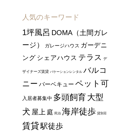
人気のキーワード
1坪風呂
DOMA（土間ガレ
ージ）
ガーデニ
ガレージハウス
テラス
ング
シェアハウス
デ
バルコ
ザイナーズ賃貸
バケーションレンタル
ペット可
ニー
バーベキュー
多頭飼育
大型
入居者募集中
海岸徒歩
犬
屋上
庭
民泊
貸別荘
賃貸
駅徒歩