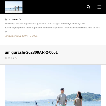
検索
News
Warning
: Invalid argument supplied for foreach() in
/home/yklife/hayama-
zushi.style/public_html/wp-content/themes/gensen_tcd050/breadcrumb.php
on line
94
umigurashi-202309AR-2-0001
umigurashi-202309AR-2-0001
2023.09.04