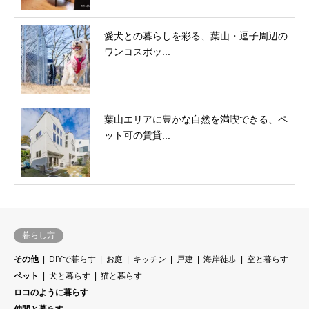
愛犬との暮らしを彩る、葉山・逗子周辺の
ワンコスポッ...
葉山エリアに豊かな自然を満喫できる、ペ
ット可の賃貸...
暮らし方
その他
DIYで暮らす
お庭
キッチン
戸建
海岸徒歩
空と暮らす
ペット
犬と暮らす
猫と暮らす
ロコのように暮らす