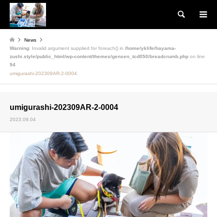
検索
News
Warning
: Invalid argument supplied for foreach() in
/home/yklife/hayama-
zushi.style/public_html/wp-content/themes/gensen_tcd050/breadcrumb.php
on line
94
umigurashi-202309AR-2-0004
umigurashi-202309AR-2-0004
2023.09.04