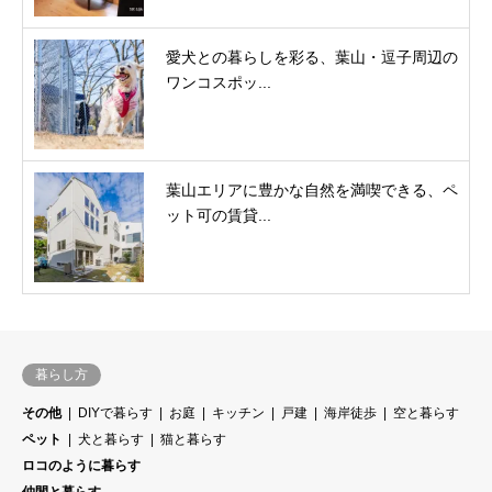
愛犬との暮らしを彩る、葉山・逗子周辺の
ワンコスポッ...
葉山エリアに豊かな自然を満喫できる、ペ
ット可の賃貸...
暮らし方
その他
DIYで暮らす
お庭
キッチン
戸建
海岸徒歩
空と暮らす
ペット
犬と暮らす
猫と暮らす
ロコのように暮らす