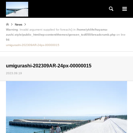
検索
News
Warning
: Invalid argument supplied for foreach() in
/home/yklife/hayama-
zushi.style/public_html/wp-content/themes/gensen_tcd050/breadcrumb.php
on line
94
umigurashi-202309AR-24px-00000015
umigurashi-202309AR-24px-00000015
2023.09.19