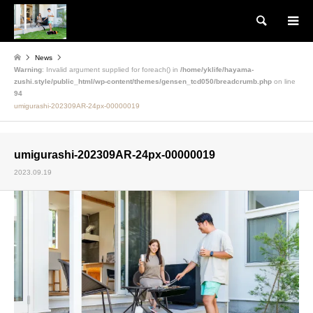
検索
News
Warning
: Invalid argument supplied for foreach() in
/home/yklife/hayama-
zushi.style/public_html/wp-content/themes/gensen_tcd050/breadcrumb.php
on line
94
umigurashi-202309AR-24px-00000019
umigurashi-202309AR-24px-00000019
2023.09.19