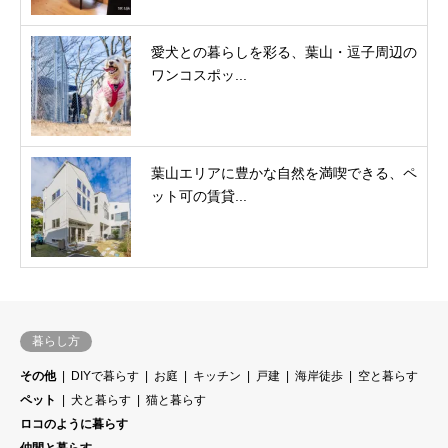
愛犬との暮らしを彩る、葉山・逗子周辺の
ワンコスポッ...
葉山エリアに豊かな自然を満喫できる、ペ
ット可の賃貸...
暮らし方
その他
DIYで暮らす
お庭
キッチン
戸建
海岸徒歩
空と暮らす
ペット
犬と暮らす
猫と暮らす
ロコのように暮らす